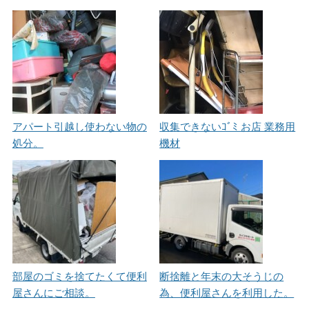
アパート引越し使わない物の
収集できないｺﾞﾐ お店 業務用
処分。
機材
部屋のゴミを捨てたくて便利
断捨離と年末の大そうじの
屋さんにご相談。
為、便利屋さんを利用した。