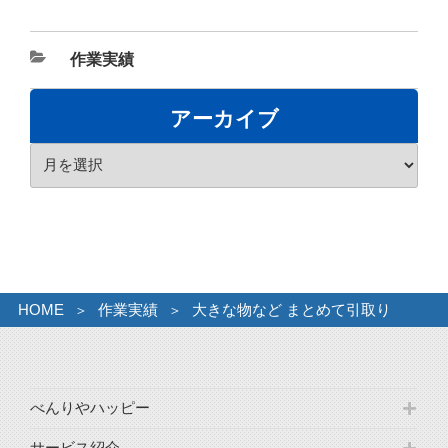
カ
作業実績
テ
ゴ
アーカイブ
リ
ア
ー
ー
カ
イ
ブ
HOME
作業実績
大きな物など まとめて引取り
べんりやハッピー
サービス紹介