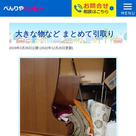
コ
ン
大きな物など まとめて引取り
テ
ン
投
2019年3月26日
公開 (
2022年12月26日
更新)
ツ
稿
へ
日:
ス
キ
ッ
プ