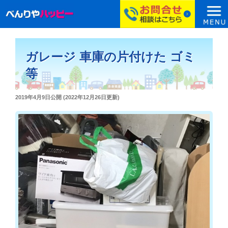
コ
ン
ガレージ 車庫の片付けた ゴミ
テ
ン
等
ツ
へ
投
2019年4月9日
公開 (
2022年12月26日
更新)
ス
稿
日:
キ
ッ
プ