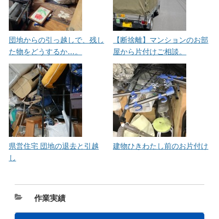
団地からの引っ越しで、残し
【断捨離】マンションのお部
た物をどうするか…。
屋から片付けご相談。
県営住宅 団地の退去と引越
建物ひきわたし前のお片付け
し
カ
作業実績
テ