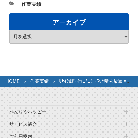
カ
作業実績
テ
ゴ
アーカイブ
リ
ア
ー
ー
カ
イ
ブ
HOME
作業実績
ﾘｻｲｸﾙ料 他 ｺﾐｺﾐ ﾄﾗｯｸ積み放題 ﾊﾟｯｸ
べんりやハッピー
サービス紹介
ご利用案内