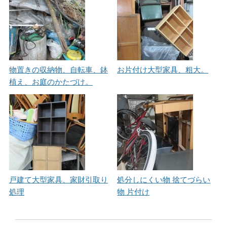
物置きの収納物、自転車、鉢
お片付け大型家具、粗大。
植え、お庭のかたづけ。
戸建て大型家具、家財引取り
処分しにくい物 捨てづらい
処理
物 片付け