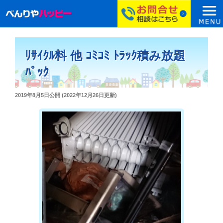
コ
ン
ﾘｻｲｸﾙ料 他 ｺﾐｺﾐ ﾄﾗｯｸ積み放題
テ
ン
ﾊﾟｯｸ
ツ
へ
投
2019年8月5日
公開 (
2022年12月26日
更新)
ス
稿
日:
キ
ッ
プ