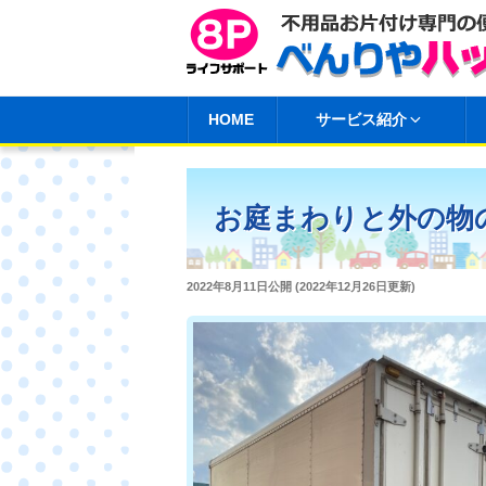
コ
ン
テ
ン
HOME
サービス紹介
ツ
へ
ス
お庭まわりと外の物
キ
ッ
プ
投
2022年8月11日
公開 (
2022年12月26日
更新)
稿
日: