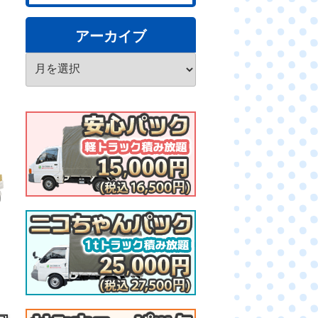
アーカイブ
ア
ー
カ
イ
ブ