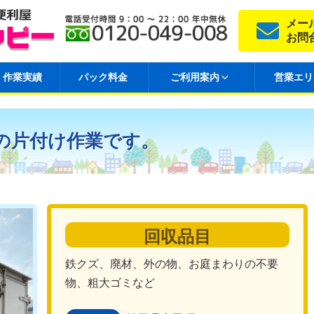
メー
お問
作業実績
パック料金
ご利用案内
営業エリ
の片付け作業です。
回収品目
鉄クズ、廃材、外の物、お庭まわりの不要
物、粗大ゴミなど