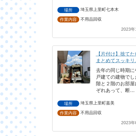
埼玉県上里町七本木
場所
不用品回収
作業内容
2023年
【片付け】捨てた
まとめてスッキリ
去年の同じ時期に
戸建ての建物でし
階と２階のお部屋
ぞれあって、断…
埼玉県上里町嘉美
場所
不用品回収
作業内容
2023年