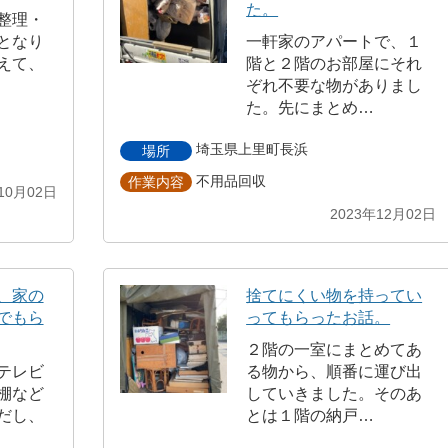
た。
整理・
となり
一軒家のアパートで、１
えて、
階と２階のお部屋にそれ
ぞれ不要な物がありまし
た。先にまとめ…
埼玉県上里町長浜
場所
不用品回収
作業内容
10月02日
2023年12月02日
、家の
捨てにくい物を持ってい
でもら
ってもらったお話。
２階の一室にまとめてあ
テレビ
る物から、順番に運び出
棚など
していきました。そのあ
だし、
とは１階の納戸…