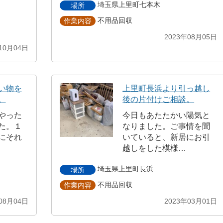
埼玉県上里町七本木
場所
不用品回収
作業内容
2023年08月05日
10月04日
い物を
上里町長浜より引っ越し
。
後の片付けご相談。
やった
今日もあたたかい陽気と
た。１
なりました。ご事情を聞
にそれ
いていると、新居にお引
越しをした模様…
埼玉県上里町長浜
場所
不用品回収
作業内容
08月04日
2023年03月01日