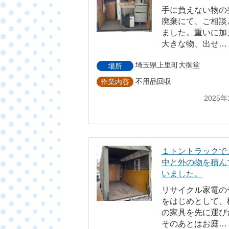
手に負えない物の
廃棄にて、ご相談
ました。重いに加
大きな物、出せ…
埼玉県上里町大御堂
場所
不用品回収
作業内容
2025年
１トントラックで
中と外の物を積ん
いました。
リサイクル家電の
をはじめとして、
の家具を先に運び
そのあとはお庭…