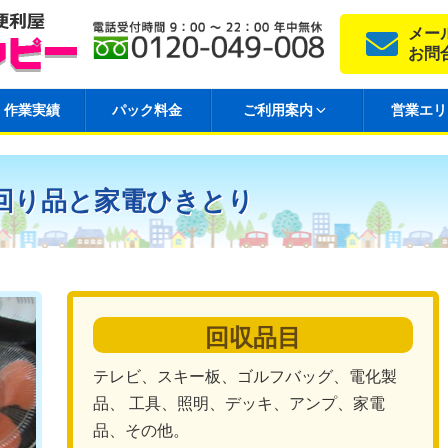
メー
お問
作業実績
パック料金
ご利用案内
営業エリ
回り品と家電ひきとり
回収品目
テレビ、スキー板、ゴルフバッグ、電化製
品、 工具、照明、デッキ、アンプ、家電
品、その他。