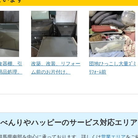
食器棚、引
改築、改装、リフォー
団地ひっこし大量ｺﾞﾐ
用品処理。
ム前のお片付け。
ﾘﾌｫｰﾑ前
べんりやハッピーのサービス対応エリア
群馬県南部を中心に承っております。詳しくは
営業エリア
をご