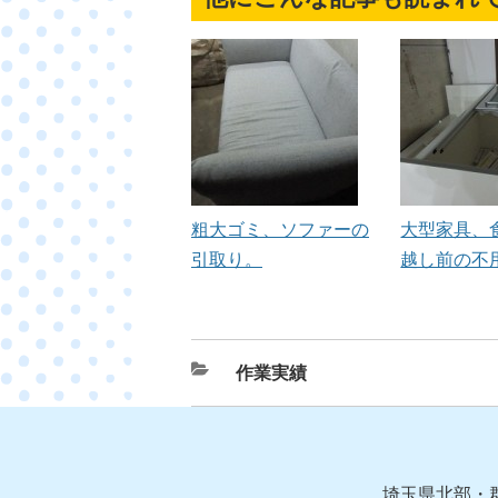
粗大ゴミ、ソファーの
大型家具、
引取り。
越し前の不
カ
作業実績
テ
ゴ
リ
ー
埼玉県北部・