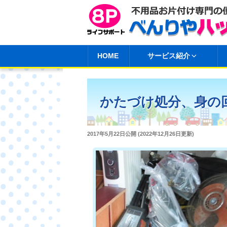
コ
ン
テ
ン
HOME
サービス紹介
ツ
へ
ス
かたづけ処分、身の
キ
ッ
プ
投
2017年5月22日
公開 (
2022年12月26日
更新)
稿
日: