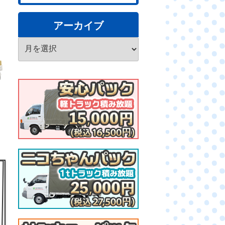
アーカイブ
ア
ー
カ
イ
ブ